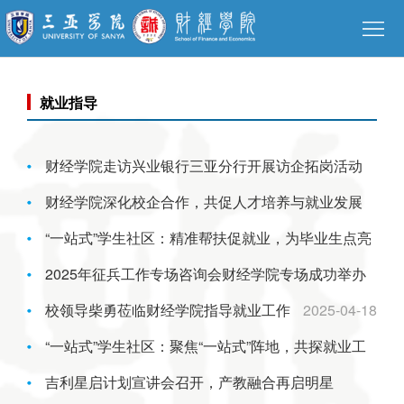
网
站
学
首
院
就业指导
师
页
概
资
人
财经学院走访兴业银行三亚分行开展访企拓岗活动
况
队
才
教
财经学院深化校企合作，共促人才培养与就业发展
2025-05-09
伍
培
学
科
“一站式”学生社区：精准帮扶促就业，为毕业生点亮
2025-05-07
养
评
学
合
职场之路
2025年征兵工作专场咨询会财经学院专场成功举办
2025-04-27
估
研
作
校领导柴勇莅临财经学院指导就业工作
2025-04-23
2025-04-18
学
“一站式”学生社区：聚焦“一站式”阵地，共探就业工
究
交
生
党
作新路径
吉利星启计划宣讲会召开，产教融合再启明星
2025-04-18
流
风
建
招