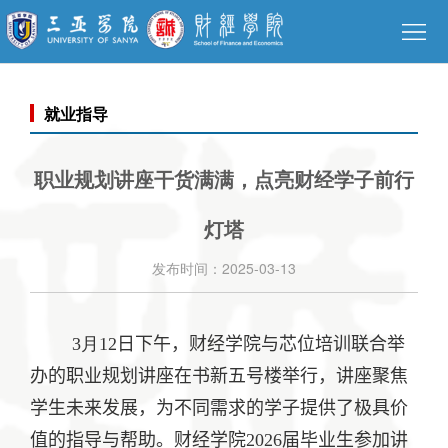
网
站
学
首
院
就业指导
师
页
概
资
人
职业规划讲座干货满满，点亮财经学子前行
况
队
才
教
灯塔
伍
培
学
科
发布时间：2025-03-13
养
评
学
合
估
研
作
学
3
月
12
日下午，
财经学院与芯位培训联合举
办的职业规划讲座在书新五号楼举行，讲座
聚焦
究
交
生
党
学生未来发展，为不同需求的学子提供了极具价
流
风
建
招
值的指导与帮助。
财经学院
2026
届毕业生参加讲