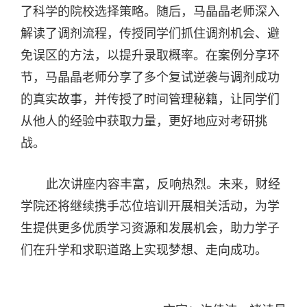
了科学的院校选择策略。随后，
马晶晶
老师深入
解读了调剂流程，传授
同学
们抓住调剂机会、避
免误区的方法，以提升录取概率。在案例分享环
节，
马晶晶
老师分享了多个复试逆袭与调剂成功
的真实故事，并传授了时间管理秘籍，让
同学
们
从他人的经验中获取力量，更好地应对考研挑
战。
此次
讲座
内容丰富，
反响热烈
。未来，
财经
学院
还将继续
携手芯位培训
开展相关活动，为学
生提供更多优质学习资源和发展机会，助力学子
们在升学和求职道路上实现梦想、走向成功。