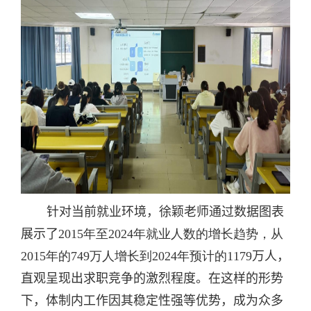
针对当前就业环境，
徐颖
老师通过数据图表
展示了
2015
年至
2024
年就业人数的增长趋势，从
2015
年的
749
万人增长到
2024
年预计的
1179
万人，
直观呈现出求职竞争的激烈程度。在这样的形势
下，体制内工作因其稳定性强等优势，成为众多