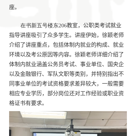
座。
采
园
生
地
就
在书新五号楼东
206
教室，公职类考试就业
指导讲座吸引了众多学生。讲座
伊始
，徐颖
老师
业
介绍了讲座重点，包括体制内就业的构成、就业
环境以及考公原因等内容。
徐颖
老师详细介绍了
体制内就业涵盖公务员考试、事业单位、国央企
以及金融银行、军队文职等类别，并特别指出不
同事业单位的考试资格要求差异较大，一般需要
相应专业学历，部分岗位还对工作经验或职业资
格证书有要求。